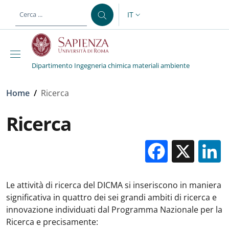
Salta al contenuto principale
Skip to footer content
IT
SELETTORE LINGUA: CURREN
Dipartimento Ingegneria chimica materiali ambiente
Briciole di pane
Home
/
Ricerca
Ricerca
Facebo
X
Le attività di ricerca del DICMA si inseriscono in maniera
significativa in quattro dei sei grandi ambiti di ricerca e
innovazione individuati dal Programma Nazionale per la
Ricerca e precisamente: