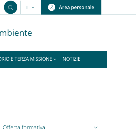
Area personale
IT
SELETTORE LINGUA: CURRENT LANGUAGE
ambiente
ORIO E TERZA MISSIONE
NOTIZIE
nkedIn
ENU CEV SECOND NAVIGATION
Offerta formativa