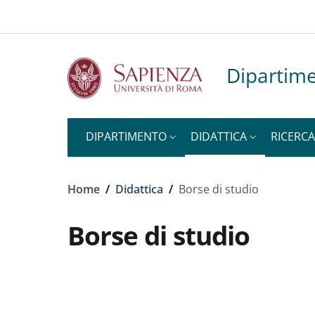
Slim to
Salta al contenuto principale
Skip to footer content
Dipartime
DIPARTIMENTO
DIDATTICA
RICERCA
Briciole di pane
Home
/
Didattica
/
Borse di studio
Borse di studio