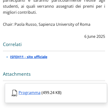
partecipanti e saranno particolarmente rivolte agli
studenti, ai quali verranno assegnati dei premi per i
migliori contributi.
Chair: Paola Russo, Sapienza University of Roma
Data notizia
6 June 2025
Correlati
ISFEH11 - sito ufficiale
Attachments
Programma
(499.24 KB)