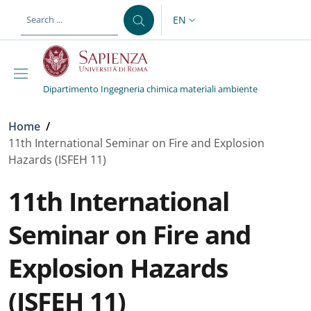
Skip to main content
Skip to footer content
EN
LANGUAGE SWITCHER: CURR
Dipartimento Ingegneria chimica materiali ambiente
Breadcrumb
Home
/
11th International Seminar on Fire and Explosion
Hazards (ISFEH 11)
11th International
Seminar on Fire and
Explosion Hazards
(ISFEH 11)