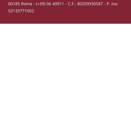
00185 Roma - (+39) 06 49911 - C.F.: 80209930587 - P. Iva:
02133771002