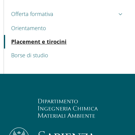
MENU CEV SECOND NAVIGATION
Offerta formativa
Orientamento
Attivo
Placement e tirocini
Borse di studio