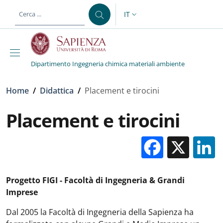
Salta al contenuto principale
Skip to footer content
IT
SELETTORE LINGUA: CURREN
Dipartimento Ingegneria chimica materiali ambiente
Briciole di pane
Home
/
Didattica
/
Placement e tirocini
Placement e tirocini
Facebo
X
Progetto FIGI - Facoltà di Ingegneria & Grandi
Imprese
Dal 2005 la Facoltà di Ingegneria della Sapienza ha